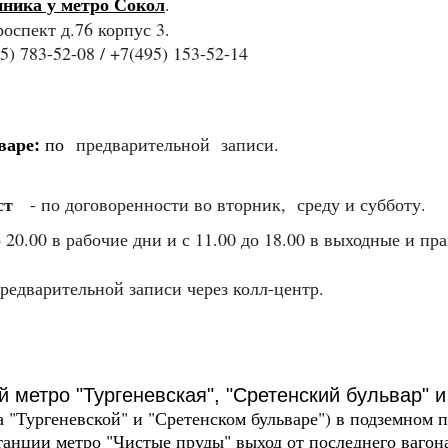
ника у метро Сокол
.
оспект д.76 корпус 3.
5) 783-52-08 / +7(495) 153-52-14
варе:
по
предварительной записи.
мост
- по договоренности во вторник, среду и субботу.
 20.00 в рабочие дни и с 11.00 до 18.00 в выходные и пр
предварительной записи через колл-центр.
 метро "Тургеневская", "Сретенский бульвар" и
а "Тургеневской" и "Сретенском бульваре") в подземном 
танции метро "Чистые пруды" выход от последнего вагона