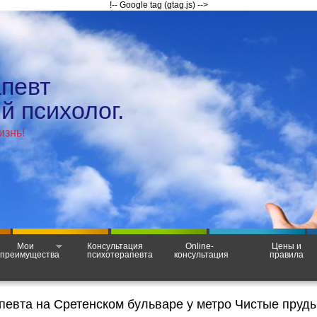
!-- Google tag (gtag.js) -->
апевт
 психолог.
изнь!
Мои
Консультация
Online-
Цены и
преимущества
психотерапевта
консультация
правила
певта на Сретенском бульваре у метро Чистые пруды