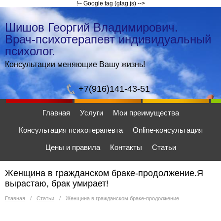
!-- Google tag (gtag.js) -->
Шишов Георгий Владимирович.
Врач-психотерапевт индивидуальный
психолог.
Консультации меняющие Вашу жизнь!
+7(916)141-43-51
Главная
Услуги
Мои преимущества
Консультация психотерапевта
Online-консультация
Цены и правила
Контакты
Статьи
Женщина в гражданском браке-продолжение.Я
вырастаю, брак умирает!
Главная
/
Статьи
/
Женщина в гражданском браке-продолжение