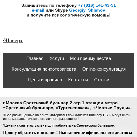
Запишитесь по телефону
+7 (916) 141-43-51
e-mail
или Skype
Georgiy_Shishov
и получите психологическую помощь!
^Наверх
Главная
Услуги
Мои преимущества
Консультация психотерапевта
Online-консультация
Цены и правила
Контакты
Статьи
г.Москва Сретенский бульвар 2 стр.1 станции метро
«
Сретенский бульвар
»
,
«
Тургеневская
», «Чистые Пруды».
©Все размещенные на сайте материалы принадлежат Шишову Г.В. и могут быть
использованы только с его личного разрешения!
*Цены на сайте актуальны для кабинета на Сретенском бульваре.
Прошу обратить внимание! Выставление официального диагноза