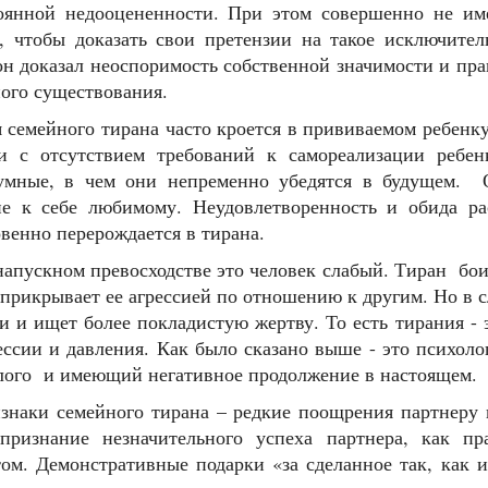
оянной недооцененности. При этом совершенно не име
, чтобы доказать свои претензии на такое исключите
н доказал неоспоримость собственной значимости и пр
ого существования.
мейного тирана часто кроется в прививаемом ребенку 
и с отсутствием требований к самореализации ребен
умные, в чем они непременно убедятся в будущем. 
ие к себе любимому. Неудовлетворенность и обида ра
венно перерождается в тирана.
апускном превосходстве это человек слабый. Тиран бо
рикрывает ее агрессией по отношению к другим. Но в с
и и ищет более покладистую жертву. То есть тирания - 
ессии и давления. Как было сказано выше - это психол
лого и имеющий негативное продолжение в настоящем.
ки семейного тирана – редкие поощрения партнеру 
признание незначительного успеха партнера, как п
ом. Демонстративные подарки «за сделанное так, как 