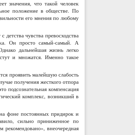
ет значения, что такой человек
льное положение в обществе. По
авильности его мнения по любому
с детства чувства превосходства
ка. Он просто самый-самый. А
Однако дальнейшая жизнь легко
стут и множатся. Именно такое
ится проявить малейшую слабость
лучае получения жесткого отпора
это подсознательная компенсация
огический комплекс, возникший в
на фоне постоянных придирок и
равило, сильно приниженное по
им рекомендовано», внеочередная