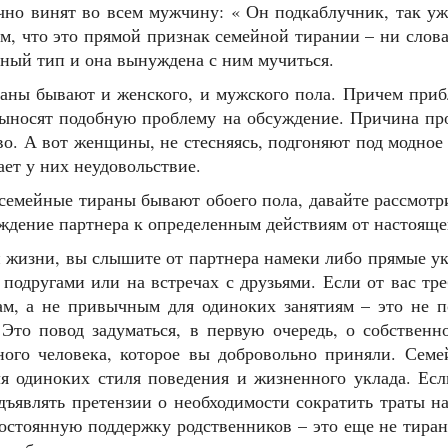
но винят во всем мужчину: « Он подкаблучник, так уж 
ом, что это прямой признак семейной тирании – ни слов
ьный тип и она вынуждена с ним мучиться.
ны бывают и женского, и мужского пола. Причем приб
ыносят подобную проблему на обсуждение. Причина прос
во. А вот женщины, не стесняясь, подгоняют под модное
ет у них неудовольствие.
емейные тираны бывают обоего пола, давайте рассмотри
ждение партнера к определенным действиям от настояще
жизни, вы слышите от партнера намеки либо прямые ука
подругами или на встречах с друзьями. Если от вас т
ам, а не привычным для одиноких занятиям – это не 
то повод задуматься, в первую очередь, о собственн
ого человека, которое вы добровольно приняли. Семе
я одиноких стиля поведения и жизненного уклада. Если
дъявлять претензии о необходимости сократить траты н
стоянную поддержку родственников – это еще не тирани