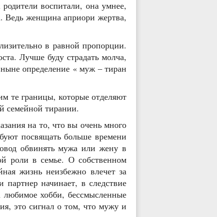
родители воспитали, она умнее,
а. Ведь женщина априори жертва,
лизительно в равной пропорции.
та. Лучше буду страдать молча,
 ныне определение « муж – тиран
м те границы, которые отделяют
й семейной тирании.
зания на то, что вы очень много
ребуют посвящать больше времени
повод обвинять мужа или жену в
ой роли в семье. О собственном
йная жизнь неизбежно влечет за
 партнер начинает, в следствие
а любимое хобби, бессмысленные
я, это сигнал о том, что мужу и