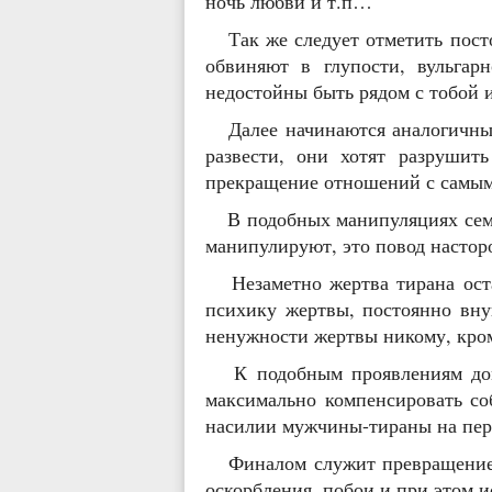
ночь любви и т.п…
Так же следует отметить посто
обвиняют в глупости, вульгарн
недостойны быть рядом с тобой и
Далее начинаются аналогичные 
развести, они хотят разрушит
прекращение отношений с самы
В подобных манипуляциях семей
манипулируют, это повод настор
Незаметно жертва тирана остае
психику жертвы, постоянно вну
ненужности жертвы никому, кром
К подобным проявлениям домаш
максимально компенсировать со
насилии мужчины-тираны на перв
Финалом служит превращение же
оскорбления, побои и при этом 