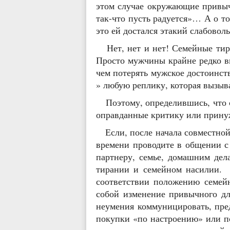
этом случае окружающие привыч
так-что пусть радуется»… А о т
это ей достался этакий слабовол
Нет, нет и нет! Семейные тира
Просто мужчины крайне редко в
чем потерять мужское достоинст
» любую реплику, которая вызыва
Поэтому, определившись, что с
оправданные критику или прину
Если, после начала совместной 
времени проводите в общении с 
партнеру, семье, домашним дел
тирании и семейном насилии. Э
соответствии положению семейн
собой изменение привычного дл
неумения коммуницировать, пре
покупки «по настроению» или по