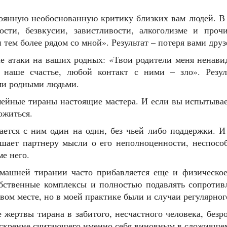
янную необоснованную критику близких вам людей. В н
ости, безвкусии, завистливости, алкоголизме и про
 тем более рядом со мной». Результат – потеря вами друз
атаки на ваших родных: «Твои родители меня ненавидят
ь наше счастье, любой контакт с ними – зло». Резу
ми родными людьми.
ные тираны настоящие мастера. И если вы испытывает
ожиться.
тся с ним один на один, без чьей либо поддержки. И 
шает партнеру мысли о его неполноценности, неспособ
е него.
ней тирании часто прибавляется еще и физическое 
бственные комплексы и полностью подавлять сопротив
ом месте, но в моей практике были и случаи регулярно
ртвы тирана в забитого, несчастного человека, безро
искренне считающего именно себя виновным в сложившем