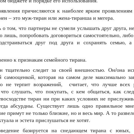
ом бюджете и порядке его использования.
вления причисляются к наиболее ярким проявлениям 
чен – это муж-тиран или жена-тиранша и мегера.
о том, что партнеры не сумели услышать друг друга, не
го лишь, попробовать договориться самостоятельно, либ
одстраиваться друг под друга и сохранять семью, 
енно к признакам семейного тирана.
 тщательно следит за своей внешностью. Он/она иск
 самооценкой, которая на самом деле максимально за
но не терпит возражений, считает, что лучше всех 
 что слушать, что покупать, с кем общаться, как сле
восходстве тиран ни при каких условиях не прислужив
егда абсурдны. Существует лишь одно правильное мне
ие примут не только близкие, но и весь мир. А то разве
туала и эстета прислушаться не хотят.
дение базируется на снедающем тирана с юных, а