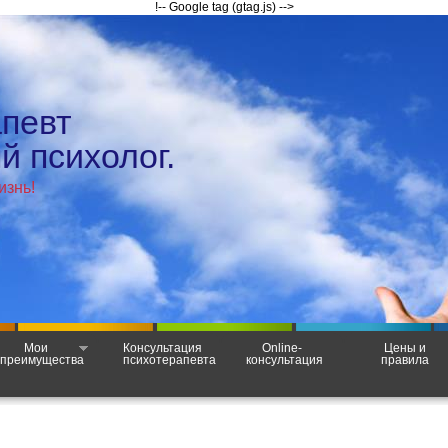
!-- Google tag (gtag.js) -->
апевт
 психолог.
изнь!
Мои
Консультация
Online-
Цены и
преимущества
психотерапевта
консультация
правила