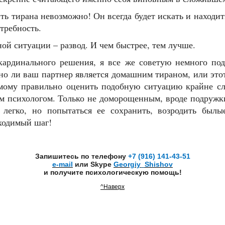
ть тирана невозможно! Он всегда будет искать и находи
требность.
 ситуации – развод. И чем быстрее, тем лучше.
рдинального решения, я все же советую немного под
но ли ваш партнер является домашним тираном, или это
мому правильно оценить подобную ситуацию крайне сл
м психологом. Только не доморощенным, вроде подружки
легко, но попытаться ее сохранить, возродить былые
ходимый шаг!
Запишитесь по телефону
+7 (916) 141-43-51
e-mail
или Skype
Georgiy_Shishov
и получите психологическую помощь!
^Наверх