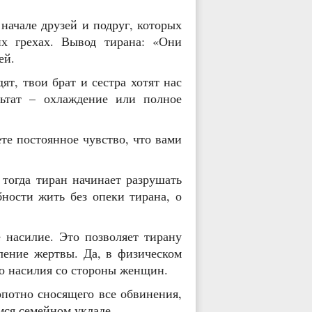
ачале друзей и подруг, которых
чих грехах. Вывод тирана: «Они
ей.
, твои брат и сестра хотят нас
льтат – охлаждение или полное
е постоянное чувство, что вами
тогда тиран начинает разрушать
ности жить без опеки тирана, о
насилие. Это позволяет тирану
ление жертвы. Да, в физическом
го насилия со стороны женщин.
потно сносящего все обвинения,
ся семейном укладе.