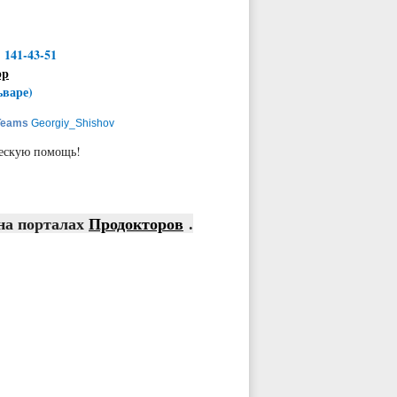
) 141-43-51
pp
ьваре)
Teams
Georgiy_Shishov
ую помощь!
на порталах
Продокторов
.