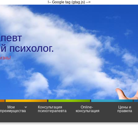
!-- Google tag (gtag.js) -->
апевт
 психолог.
изнь!
Мои
Консультация
Online-
Цены и
преимущества
психотерапевта
консультация
правила
.