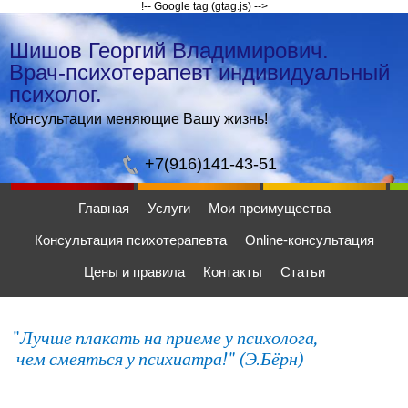
!-- Google tag (gtag.js) -->
Шишов Георгий Владимирович.
Врач-психотерапевт индивидуальный
психолог.
Консультации меняющие Вашу жизнь!
+7(916)141-43-51
Главная
Услуги
Мои преимущества
Консультация психотерапевта
Online-консультация
Цены и правила
Контакты
Статьи
"
Лучше плакать на приеме у психолога,
чем смеяться у психиатра!" (Э.Бёрн)