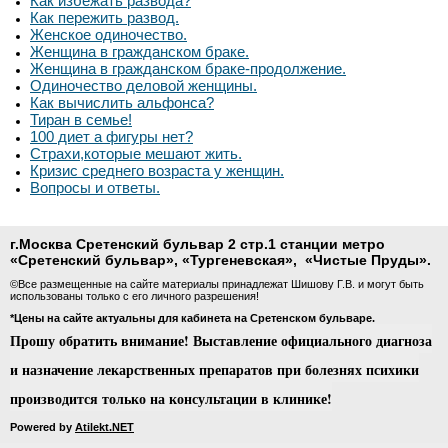
Как избежать развода?
Как пережить развод.
Женское одиночество.
Женщина в гражданском браке.
Женщина в гражданском браке-продолжение.
Одиночество деловой женщины.
Как вычислить альфонса?
Тиран в семье!
100 диет а фигуры нет?
Страхи,которые мешают жить.
Кризис среднего возраста у женщин.
Вопросы и ответы.
г.Москва Сретенский бульвар 2 стр.1 станции метро
«
Сретенский бульвар
»
,
«
Тургеневская
», «Чистые Пруды».
©Все размещенные на сайте материалы принадлежат Шишову Г.В. и могут быть
использованы только с его личного разрешения!
*Цены на сайте актуальны для кабинета на Сретенском бульваре.
Прошу обратить внимание! Выставление официального диагноза
и назначение лекарственных препаратов при болезнях психики
производится только на консультации в клинике!
Powered by
Atilekt.NET