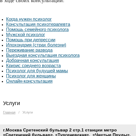
в ходе своих консультаций:
Когда нужен психолог
Консультация психотерапевта
Помощь семейного психолога
Мужской психолог
Помощь при депрессии
Ипохондрия (страх болезни)
Переживание развода
Выездная консультация психолога
Добрачная консультация
Кризис среднего возраста
Психолог для будущей мамы
Психолог для женщины
Онлайн-консультация
Услуги
Главная
/
Услуги
г.Москва Сретенский бульвар 2 стр.1 станции метро
«
Сретенский бульвар
»
,
«
Тургеневская
», «Чистые Пруды».